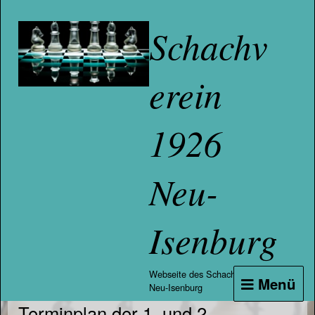
Schachv
erein
1926
Neu-
Isenburg
Webseite des Schachvereins
Menü
Neu-Isenburg
Terminplan der 1. und 2.