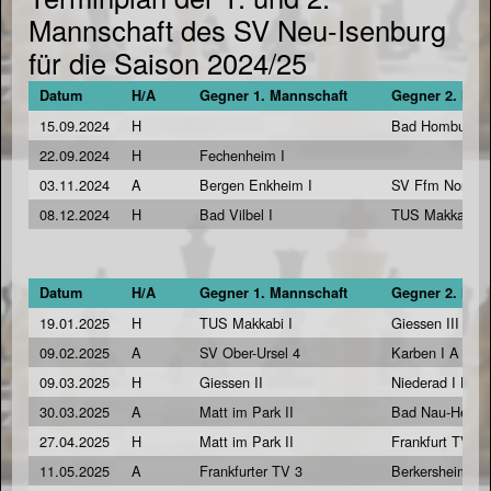
Mannschaft des SV Neu-Isenburg
für die Saison 2024/25
Datum
H/A
Gegner 1. Mannschaft
Gegner 2. Man
15.09.2024
H
Bad Homburg 5
22.09.2024
H
Fechenheim I
03.11.2024
A
Bergen Enkheim I
SV Ffm Nord 3
08.12.2024
H
Bad Vilbel I
TUS Makkabi 2
Datum
H/A
Gegner 1. Mannschaft
Gegner 2. Man
19.01.2025
H
TUS Makkabi I
Giessen III H
09.02.2025
A
SV Ober-Ursel 4
Karben I A
09.03.2025
H
Giessen II
Niederad I H
30.03.2025
A
Matt im Park II
Bad Nau-Heim 
27.04.2025
H
Matt im Park II
Frankfurt TV 4 
11.05.2025
A
Frankfurter TV 3
Berkersheim I 